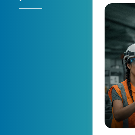
Conoce
Descub
nuestro
Encuentra la 
portafolio