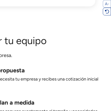
A-
r tu equipo
presa.