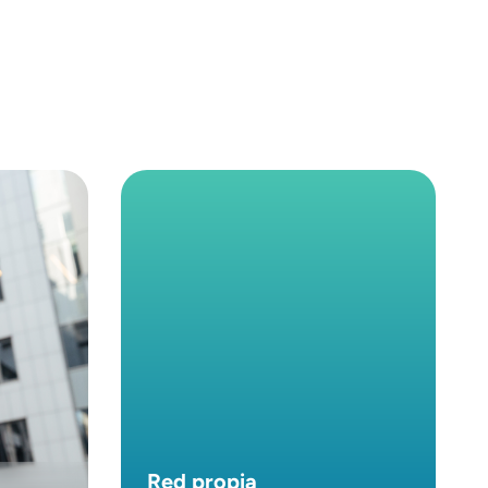
den realizar todos tus trámites desde nuestra
n complicaciones.