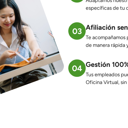
Solicita una 
01
Nos cuentas qué ne
rápidamente.
Creamos tu p
02
Adaptamos nuestr
específicas de tu
Afiliación sen
03
Te acompañamos par
de manera rápida 
Gestión 100%
04