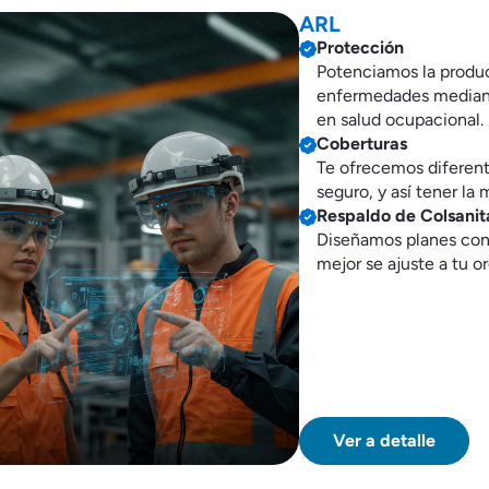
re todo lo que tenemos para 
solución que se adapta a tus necesidades, para que vivas con t
ARL
Vida grupo
Accidente
ARL
Protección
Potenciamos la produ
enfermedades mediant
en salud ocupacional.
Coberturas
Te ofrecemos diferent
seguro, y así tener la
Respaldo de Colsanit
Diseñamos planes con e
mejor se ajuste a tu o