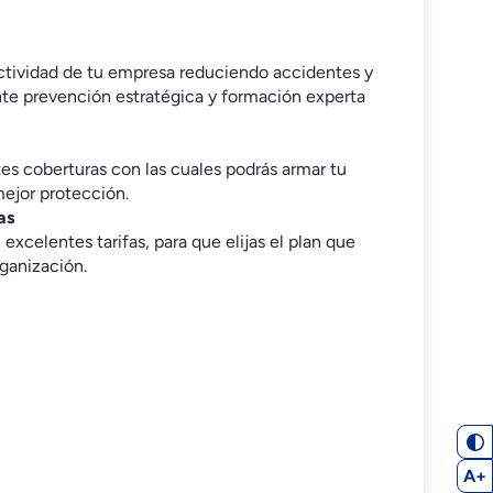
protegerte
ranquilidad y respaldo en cada momento.
s personales
Salud
ctividad de tu empresa reduciendo accidentes y
e prevención estratégica y formación experta
es coberturas con las cuales podrás armar tu
 mejor protección.
as
xcelentes tarifas, para que elijas el plan que
A+
rganización.