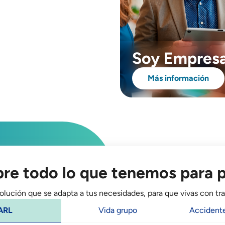
Soy Empres
Más información