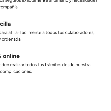
propuesta
cesita tu empresa y recibes una cotización inicial
lan a medida
os seguros exactamente al tamaño y necesidades
 compañía.
cilla
a afiliar fácilmente a todos tus colaboradores,
y ordenada.
 online