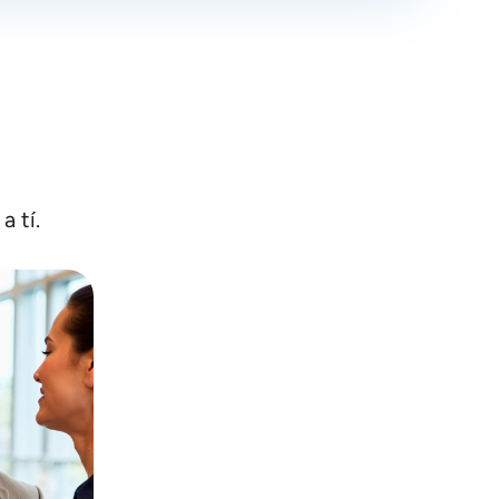
a tí.